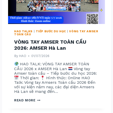
Ầ
U
2
0
2
6
:
H
U
HAO TALKS
|
TIẾP BƯỚC DU HỌC
|
VÒNG TAY AMSER
N
TOÀN CẦU
G
–
VÒNG TAY AMSER TOÀN CẦU
Ý
–
2026: AMSER Hà Lan
P
H
By
HAO
01/07/2026
Ầ
N
HAO TALK: VÒNG TAY AMSER TOÀN
L
A
CẦU 2026 x AMSER Hà Lan
Vòng tay
N
Amser toàn cầu – Tiếp bước du học 2026:
Thời gian:
Hình thức: Online HAO
Talk: Vòng tay Amsers Toàn cầu 2026 Đến
với sự kiện năm nay, các đại diện Amsers
Hà Lan sẽ mang đến…
V
READ MORE
Ò
N
G