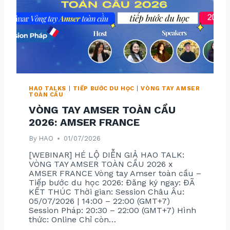
Y
A
M
S
E
R
T
O
À
N
C
Ầ
HAO TALKS
|
TIẾP BƯỚC DU HỌC
|
VÒNG TAY AMSER
U
TOÀN CẦU
–
T
VÒNG TAY AMSER TOÀN CẦU
I
Ế
2026: AMSER FRANCE
P
B
By
HAO
01/07/2026
Ư
Ớ
[WEBINAR] HÉ LỘ DIỄN GIẢ HAO TALK:
C
D
VÒNG TAY AMSER TOÀN CẦU 2026 x
U
AMSER FRANCE Vòng tay Amser toàn cầu –
H
Tiếp bước du học 2026: Đăng ký ngay: ĐÃ
Ọ
C
KẾT THÚC Thời gian: Session Châu Âu:
2
05/07/2026 | 14:00 – 22:00 (GMT+7)
0
Session Pháp: 20:30 – 22:00 (GMT+7) Hình
2
thức: Online Chỉ còn…
6