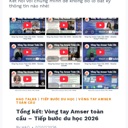
Kết nối với chúng mình để không bỏ lỡ bất kỳ
thông tin nào nhé!
HAO TALKS
|
TIẾP BƯỚC DU HỌC
|
VÒNG TAY AMSER
TOÀN CẦU
Tổng kết: Vòng tay Amser toàn
cầu – Tiếp bước du học 2026
By
HAO
07/07/2026