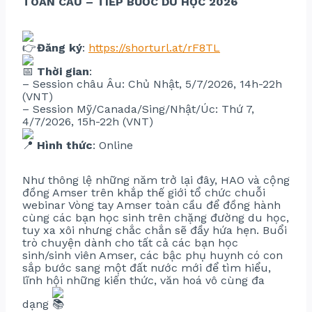
TOÀN CẦU – TIẾP BƯỚC DU HỌC 2026
Đăng ký
:
https://shorturl.at/rF8TL
Thời gian
:
– Session châu Âu: Chủ Nhật, 5/7/2026, 14h-22h
(VNT)
– Session Mỹ/Canada/Sing/Nhật/Úc: Thứ 7,
4/7/2026, 15h-22h (VNT)
Hình thức
: Online
Như thông lệ những năm trở lại đây, HAO và cộng
đồng Amser trên khắp thế giới tổ chức chuỗi
webinar Vòng tay Amser toàn cầu để đồng hành
cùng các bạn học sinh trên chặng đường du học,
tuy xa xôi nhưng chắc chắn sẽ đầy hứa hẹn. Buổi
trò chuyện dành cho tất cả các bạn học
sinh/sinh viên Amser, các bậc phụ huynh có con
sắp bước sang một đất nước mới để tìm hiểu,
lĩnh hội những kiến thức, văn hoá vô cùng đa
dạng