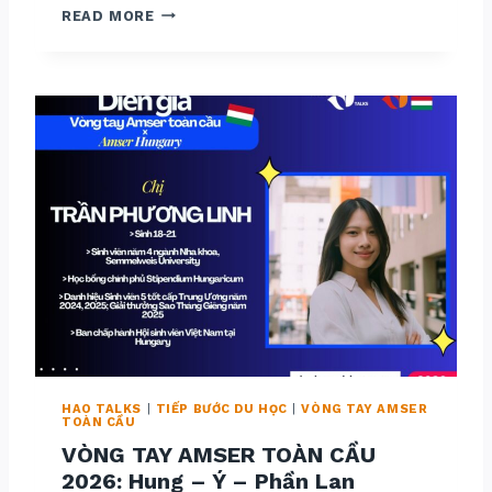
V
READ MORE
Ò
N
G
T
A
Y
A
M
S
E
R
T
O
À
N
C
Ầ
U
2
0
2
6
:
A
M
HAO TALKS
|
TIẾP BƯỚC DU HỌC
|
VÒNG TAY AMSER
S
TOÀN CẦU
E
R
VÒNG TAY AMSER TOÀN CẦU
F
R
2026: Hung – Ý – Phần Lan
A