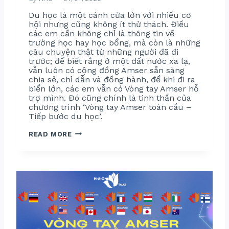
Du học là một cánh cửa lớn với nhiều cơ
hội nhưng cũng không ít thử thách. Điều
các em cần không chỉ là thông tin về
trường học hay học bổng, mà còn là những
câu chuyện thật từ những người đã đi
trước; để biết rằng ở một đất nước xa lạ,
vẫn luôn có cộng đồng Amser sẵn sàng
chia sẻ, chỉ dẫn và đồng hành, để khi đi ra
biển lớn, các em vẫn có Vòng tay Amser hỗ
trợ mình. Đó cũng chính là tinh thần của
chương trình ‘Vòng tay Amser toàn cầu –
Tiếp bước du học’.
T
READ MORE
Ổ
N
G
K
Ế
T
:
V
Ò
N
G
T
A