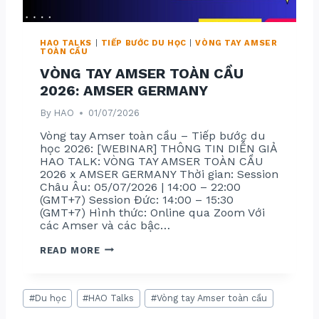
6
:
A
M
HAO TALKS
|
TIẾP BƯỚC DU HỌC
|
VÒNG TAY AMSER
S
TOÀN CẦU
E
R
VÒNG TAY AMSER TOÀN CẦU
U
K
2026: AMSER GERMANY
By
HAO
01/07/2026
Vòng tay Amser toàn cầu – Tiếp bước du
học 2026: [WEBINAR] THÔNG TIN DIỄN GIẢ
HAO TALK: VÒNG TAY AMSER TOÀN CẦU
2026 x AMSER GERMANY Thời gian: Session
Châu Âu: 05/07/2026 | 14:00 – 22:00
(GMT+7) Session Đức: 14:00 – 15:30
(GMT+7) Hình thức: Online qua Zoom Với
các Amser và các bậc…
V
READ MORE
Ò
N
G
T
Post
A
#
Du học
#
HAO Talks
#
Vòng tay Amser toàn cầu
Tags:
Y
A