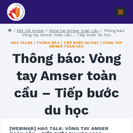
Skip
to
content
/
Kết nối Amser
/
Vòng tay Amser toàn cầu
/
Thông báo:
Vòng tay Amser toàn cầu – Tiếp bước du học
HAO TALKS
|
THÔNG BÁO
|
TIẾP BƯỚC DU HỌC
|
VÒNG TAY
AMSER TOÀN CẦU
Thông báo: Vòng
tay Amser toàn
cầu – Tiếp bước
du học
[WEBINAR] HAO TALK: VÒNG TAY AMSER