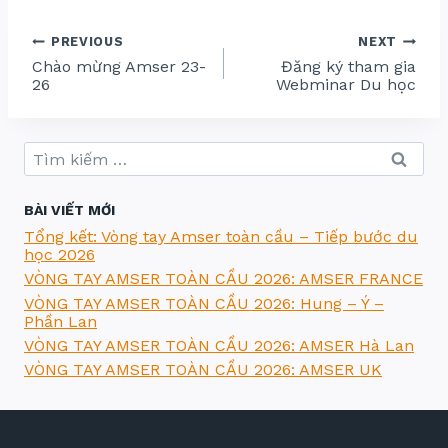
M
S
Điều
E
PREVIOUS
NEXT
R
Chào mừng Amser 23-
Đăng ký tham gia
T
hướng
O
26
Webminar Du học
À
bài
N
C
viết
Ầ
Tìm
U
2
kiếm
0
cho:
2
6
BÀI VIẾT MỚI
:
Tổng kết: Vòng tay Amser toàn cầu – Tiếp bước du
A
M
học 2026
S
VÒNG TAY AMSER TOÀN CẦU 2026: AMSER FRANCE
E
R
VÒNG TAY AMSER TOÀN CẦU 2026: Hung – Ý –
G
E
Phần Lan
R
VÒNG TAY AMSER TOÀN CẦU 2026: AMSER Hà Lan
M
A
VÒNG TAY AMSER TOÀN CẦU 2026: AMSER UK
N
Y