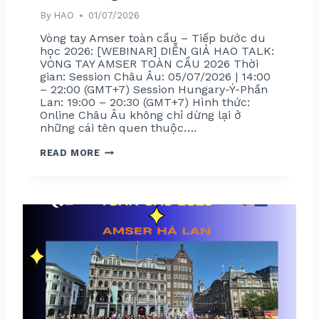
N
By
HAO
01/07/2026
C
E
Vòng tay Amser toàn cầu – Tiếp bước du
học 2026: [WEBINAR] DIỄN GIẢ HAO TALK:
VÒNG TAY AMSER TOÀN CẦU 2026 Thời
gian: Session Châu Âu: 05/07/2026 | 14:00
– 22:00 (GMT+7) Session Hungary-Ý-Phần
Lan: 19:00 – 20:30 (GMT+7) Hình thức:
Online Châu Âu không chỉ dừng lại ở
những cái tên quen thuộc….
V
READ MORE
Ò
N
G
T
A
Y
A
M
S
E
R
T
O
À
N
C