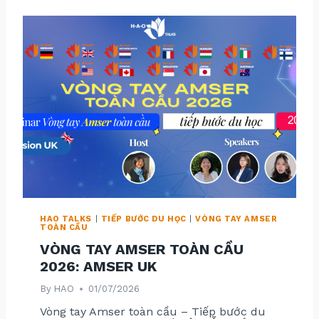
T
A
Y
A
M
S
E
R
T
O
À
N
C
Ầ
U
2
0
2
6
:
A
M
HAO TALKS
|
TIẾP BƯỚC DU HỌC
|
VÒNG TAY AMSER
S
TOÀN CẦU
E
R
VÒNG TAY AMSER TOÀN CẦU
H
À
2026: AMSER UK
L
A
By
HAO
01/07/2026
N
Vòng tay Amser toàn cầu – Tiếp bước du