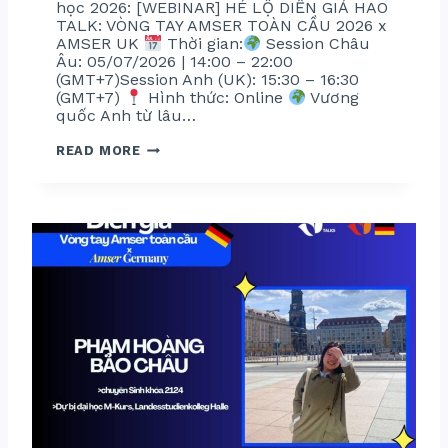
học 2026: [WEBINAR] HÉ LỘ DIỄN GIẢ HAO
TALK: VÒNG TAY AMSER TOÀN CẦU 2026 x
AMSER UK
Thời gian:
Session Châu
Âu: 05/07/2026 | 14:00 – 22:00
(GMT+7)Session Anh (UK): 15:30 – 16:30
(GMT+7)
Hình thức: Online
Vương
quốc Anh từ lâu…
V
READ MORE
Ò
N
G
T
A
Y
A
M
S
E
R
T
O
À
N
C
Ầ
U
2
0
2