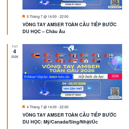
Đặc
5 Tháng 7 @ 14:00
-
22:00
trưng
VÒNG TAY AMSER TOÀN CẦU TIẾP BƯỚC
DU HỌC – Châu Âu
TH7
4
2026
Đặc
4 Tháng 7 @ 14:00
-
22:00
trưng
VÒNG TAY AMSER TOÀN CẦU TIẾP BƯỚC
DU HỌC: Mỹ/Canada/Sing/Nhật/Úc