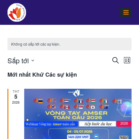
Skip
to
content
Không có sắp tới các sự kiện.
Sắp tới
Các
Sự
Tìm
Danh
kiệ
Chọn
sự
sách
ngày.
Mới nhất Khứ Các sự kiện
Xe
kiện
Hư
Tìm
TH7
5
kiếm
2026
và
Xem
Hướng