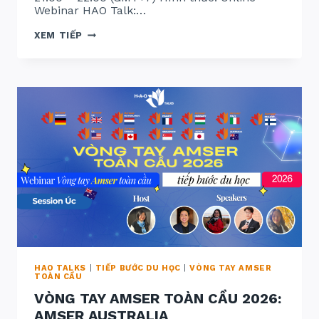
Webinar HAO Talk:…
VÒNG
XEM TIẾP
TAY
AMSER
TOÀN
CẦU
2026
X
AMSER
US
X
AMSER
CANADA
HAO TALKS
|
TIẾP BƯỚC DU HỌC
|
VÒNG TAY AMSER
TOÀN CẦU
VÒNG TAY AMSER TOÀN CẦU 2026:
AMSER AUSTRALIA