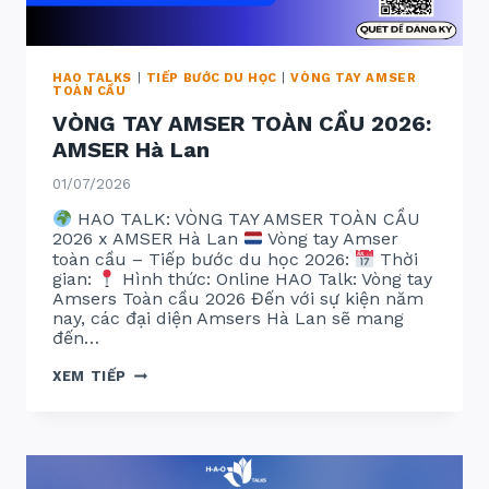
HAO TALKS
|
TIẾP BƯỚC DU HỌC
|
VÒNG TAY AMSER
TOÀN CẦU
VÒNG TAY AMSER TOÀN CẦU 2026:
AMSER Hà Lan
01/07/2026
HAO TALK: VÒNG TAY AMSER TOÀN CẦU
2026 x AMSER Hà Lan
Vòng tay Amser
toàn cầu – Tiếp bước du học 2026:
Thời
gian:
Hình thức: Online HAO Talk: Vòng tay
Amsers Toàn cầu 2026 Đến với sự kiện năm
nay, các đại diện Amsers Hà Lan sẽ mang
đến…
VÒNG
XEM TIẾP
TAY
AMSER
TOÀN
CẦU
2026:
AMSER
HÀ