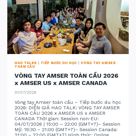
HAO TALKS
|
TIẾP BƯỚC DU HỌC
|
VÒNG TAY AMSER
TOÀN CẦU
VÒNG TAY AMSER TOÀN CẦU 2026
x AMSER US x AMSER CANADA
01/07/2026
Vòng tay Amser toàn cầu – Tiếp bước du học
2026: DIỄN GIẢ HAO TALK: VÒNG TAY AMSER
TOÀN CẦU 2026 x AMSER US x AMSER
CANADA Thời gian: Session non-EU:
04/07/2026 | 15:00 – 22:00 (GMT+7)– Session
Mỹ: 19:30 – 21:00 (GMT+7)– Session Canada:
21:00 – 22:00 (GMT+7) Hình thức: Online