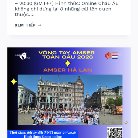
– 20:30 (GMT+7) Hình thức: Online Châu Âu
không chỉ dừng lại ở những cái tên quen
thuộc….
VÒNG
XEM TIẾP
TAY
AMSER
TOÀN
CẦU
2026:
HUNG
–
Ý
–
PHẦN
LAN