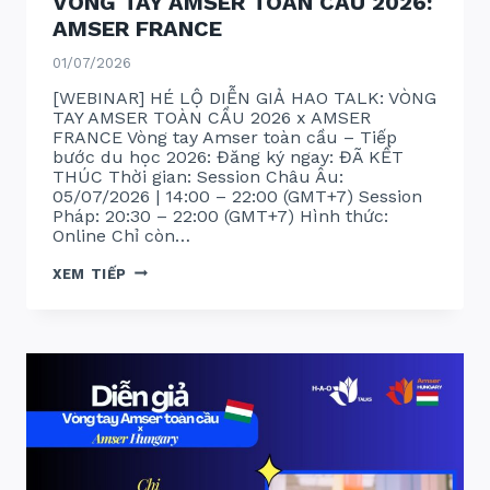
VÒNG TAY AMSER TOÀN CẦU 2026:
AMSER FRANCE
01/07/2026
[WEBINAR] HÉ LỘ DIỄN GIẢ HAO TALK: VÒNG
TAY AMSER TOÀN CẦU 2026 x AMSER
FRANCE Vòng tay Amser toàn cầu – Tiếp
bước du học 2026: Đăng ký ngay: ĐÃ KẾT
THÚC Thời gian: Session Châu Âu:
05/07/2026 | 14:00 – 22:00 (GMT+7) Session
Pháp: 20:30 – 22:00 (GMT+7) Hình thức:
Online Chỉ còn…
VÒNG
XEM TIẾP
TAY
AMSER
TOÀN
CẦU
2026:
AMSER
FRANCE