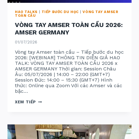
HAO TALKS
|
TIẾP BƯỚC DU HỌC
|
VÒNG TAY AMSER
TOÀN CẦU
VÒNG TAY AMSER TOÀN CẦU 2026:
AMSER GERMANY
01/07/2026
Vòng tay Amser toàn cầu – Tiếp bước du học
2026: [WEBINAR] THÔNG TIN DIỄN GIẢ HAO
TALK: VÒNG TAY AMSER TOÀN CẦU 2026 x
AMSER GERMANY Thời gian: Session Châu
Âu: 05/07/2026 | 14:00 – 22:00 (GMT+7)
Session Đức: 14:00 – 15:30 (GMT+7) Hình
thức: Online qua Zoom Với các Amser và các
bậc…
VÒNG
XEM TIẾP
TAY
AMSER
TOÀN
CẦU
2026:
AMSER
GERMANY