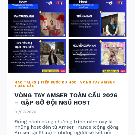
–
SINGAPORE
–
NHẬT
BẢN
HAO TALKS
|
TIẾP BƯỚC DU HỌC
|
VÒNG TAY AMSER
TOÀN CẦU
VÒNG TAY AMSER TOÀN CẦU 2026
– GẶP GỠ ĐỘI NGŨ HOST
01/07/2026
Đồng hành cùng chương trình năm nay là
những host đến từ Amser France (cộng đồng
Amser tại Pháp) – những người sẽ kết nối