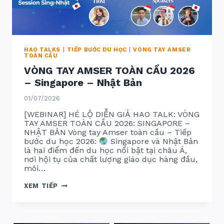
HAO TALKS
|
TIẾP BƯỚC DU HỌC
|
VÒNG TAY AMSER
TOÀN CẦU
VÒNG TAY AMSER TOÀN CẦU 2026
– Singapore – Nhật Bản
01/07/2026
[WEBINAR] HÉ LỘ DIỄN GIẢ HAO TALK: VÒNG
TAY AMSER TOÀN CẦU 2026: SINGAPORE –
NHẬT BẢN Vòng tay Amser toàn cầu – Tiếp
bước du học 2026:
Singapore và Nhật Bản
là hai điểm đến du học nổi bật tại châu Á,
nơi hội tụ của chất lượng giáo dục hàng đầu,
môi…
VÒNG
XEM TIẾP
TAY
AMSER
TOÀN
CẦU
2026