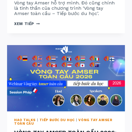
Vòng tay Amser hỗ trợ mình. Đó cũng chính
là tinh thần của chương trình ‘Vòng tay
Amser toàn cầu – Tiếp bước du học’.
TỔNG
XEM TIẾP
KẾT:
VÒNG
TAY
AMSER
TOÀN
CẦU
–
TIẾP
BƯỚC
DU
HỌC
2026
HAO TALKS
|
TIẾP BƯỚC DU HỌC
|
VÒNG TAY AMSER
TOÀN CẦU