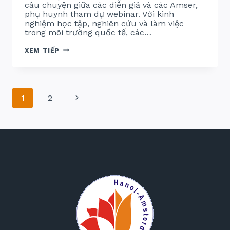
câu chuyện giữa các diễn giả và các Amser,
phụ huynh tham dự webinar. Với kinh
nghiệm học tập, nghiên cứu và làm việc
trong môi trường quốc tế, các…
VÒNG
XEM TIẾP
TAY
AMSER
TOÀN
CẦU
2026
Page
–
Next
1
2
GẶP
GỠ
navigation
ĐỘI
Page
NGŨ
HOST