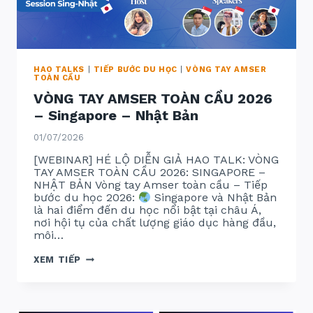
HAO TALKS
|
TIẾP BƯỚC DU HỌC
|
VÒNG TAY AMSER
TOÀN CẦU
VÒNG TAY AMSER TOÀN CẦU 2026
– Singapore – Nhật Bản
01/07/2026
[WEBINAR] HÉ LỘ DIỄN GIẢ HAO TALK: VÒNG
TAY AMSER TOÀN CẦU 2026: SINGAPORE –
NHẬT BẢN Vòng tay Amser toàn cầu – Tiếp
bước du học 2026:
Singapore và Nhật Bản
là hai điểm đến du học nổi bật tại châu Á,
nơi hội tụ của chất lượng giáo dục hàng đầu,
môi…
VÒNG
XEM TIẾP
TAY
AMSER
TOÀN
CẦU
2026