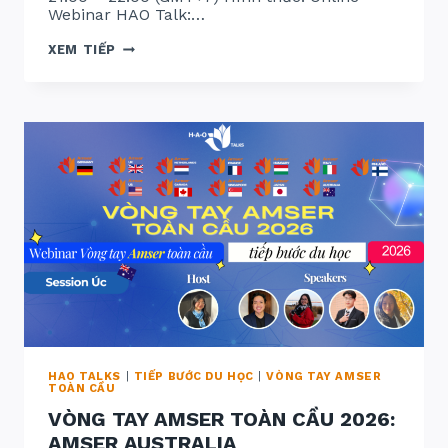
Webinar HAO Talk:…
VÒNG
XEM TIẾP
TAY
AMSER
TOÀN
CẦU
2026
X
AMSER
US
X
AMSER
CANADA
HAO TALKS
|
TIẾP BƯỚC DU HỌC
|
VÒNG TAY AMSER
TOÀN CẦU
VÒNG TAY AMSER TOÀN CẦU 2026:
AMSER AUSTRALIA