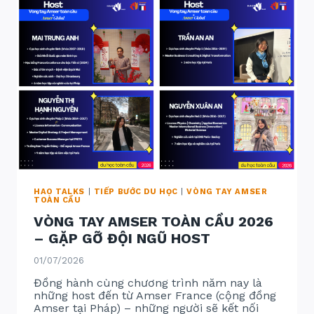
–
SINGAPORE
–
NHẬT
BẢN
HAO TALKS
|
TIẾP BƯỚC DU HỌC
|
VÒNG TAY AMSER
TOÀN CẦU
VÒNG TAY AMSER TOÀN CẦU 2026
– GẶP GỠ ĐỘI NGŨ HOST
01/07/2026
Đồng hành cùng chương trình năm nay là
những host đến từ Amser France (cộng đồng
Amser tại Pháp) – những người sẽ kết nối