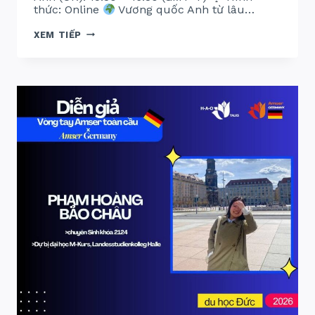
thức: Online
Vương quốc Anh từ lâu…
VÒNG
XEM TIẾP
TAY
AMSER
TOÀN
CẦU
2026:
AMSER
UK