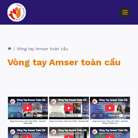
Skip
to
content
/
Vòng tay Amser toàn cầu
Vòng tay Amser toàn cầu