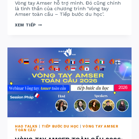
Vòng tay Amser hỗ trợ mình. Đó cũng chính
là tinh thần của chương trình ‘Vòng tay
Amser toàn cầu – Tiếp bước du học’.
TỔNG
XEM TIẾP
KẾT:
VÒNG
TAY
AMSER
TOÀN
CẦU
–
TIẾP
BƯỚC
DU
HỌC
2026
HAO TALKS
|
TIẾP BƯỚC DU HỌC
|
VÒNG TAY AMSER
TOÀN CẦU