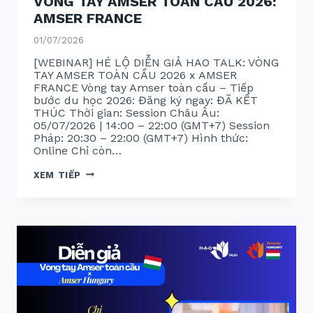
VÒNG TAY AMSER TOÀN CẦU 2026:
AMSER FRANCE
01/07/2026
[WEBINAR] HÉ LỘ DIỄN GIẢ HAO TALK: VÒNG
TAY AMSER TOÀN CẦU 2026 x AMSER
FRANCE Vòng tay Amser toàn cầu – Tiếp
bước du học 2026: Đăng ký ngay: ĐÃ KẾT
THÚC Thời gian: Session Châu Âu:
05/07/2026 | 14:00 – 22:00 (GMT+7) Session
Pháp: 20:30 – 22:00 (GMT+7) Hình thức:
Online Chỉ còn…
VÒNG
XEM TIẾP
TAY
AMSER
TOÀN
CẦU
2026:
AMSER
FRANCE