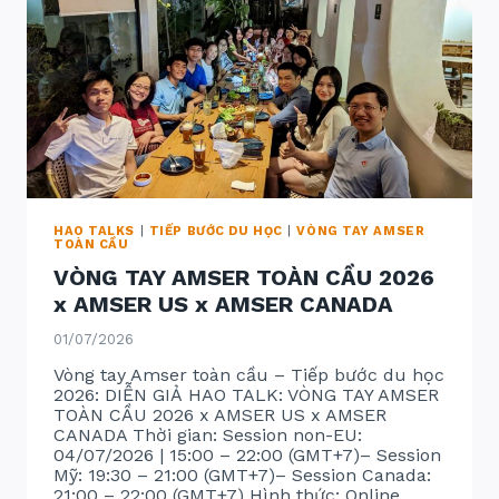
HAO TALKS
|
TIẾP BƯỚC DU HỌC
|
VÒNG TAY AMSER
TOÀN CẦU
VÒNG TAY AMSER TOÀN CẦU 2026
x AMSER US x AMSER CANADA
01/07/2026
Vòng tay Amser toàn cầu – Tiếp bước du học
2026: DIỄN GIẢ HAO TALK: VÒNG TAY AMSER
TOÀN CẦU 2026 x AMSER US x AMSER
CANADA Thời gian: Session non-EU:
04/07/2026 | 15:00 – 22:00 (GMT+7)– Session
Mỹ: 19:30 – 21:00 (GMT+7)– Session Canada:
21:00 – 22:00 (GMT+7) Hình thức: Online