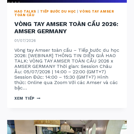
HAO TALKS
|
TIẾP BƯỚC DU HỌC
|
VÒNG TAY AMSER
TOÀN CẦU
VÒNG TAY AMSER TOÀN CẦU 2026:
AMSER GERMANY
01/07/2026
Vòng tay Amser toàn cầu – Tiếp bước du học
2026: [WEBINAR] THÔNG TIN DIỄN GIẢ HAO
TALK: VÒNG TAY AMSER TOÀN CẦU 2026 x
AMSER GERMANY Thời gian: Session Châu
Âu: 05/07/2026 | 14:00 – 22:00 (GMT+7)
Session Đức: 14:00 – 15:30 (GMT+7) Hình
thức: Online qua Zoom Với các Amser và các
bậc…
VÒNG
XEM TIẾP
TAY
AMSER
TOÀN
CẦU
2026:
AMSER
GERMANY