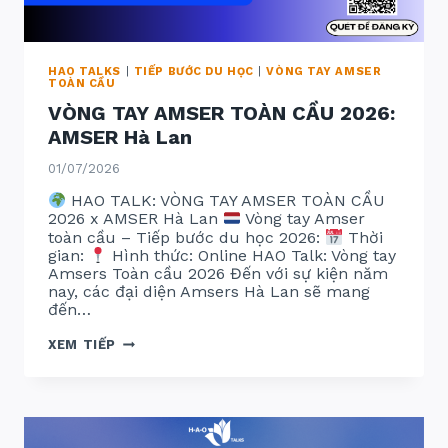
HAO TALKS
|
TIẾP BƯỚC DU HỌC
|
VÒNG TAY AMSER
TOÀN CẦU
VÒNG TAY AMSER TOÀN CẦU 2026:
AMSER Hà Lan
01/07/2026
HAO TALK: VÒNG TAY AMSER TOÀN CẦU
2026 x AMSER Hà Lan
Vòng tay Amser
toàn cầu – Tiếp bước du học 2026:
Thời
gian:
Hình thức: Online HAO Talk: Vòng tay
Amsers Toàn cầu 2026 Đến với sự kiện năm
nay, các đại diện Amsers Hà Lan sẽ mang
đến…
VÒNG
XEM TIẾP
TAY
AMSER
TOÀN
CẦU
2026:
AMSER
HÀ