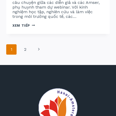
câu chuyện giữa các diễn giả và các Amser,
phụ huynh tham dự webinar. Với kinh
nghiệm học tập, nghiên cứu và làm việc
trong môi trường quốc tế, các…
VÒNG
XEM TIẾP
TAY
AMSER
TOÀN
CẦU
2026
Page
–
Next
1
2
GẶP
GỠ
navigation
ĐỘI
Page
NGŨ
HOST