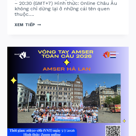
– 20:30 (GMT+7) Hình thức: Online Châu Âu
không chỉ dừng lại ở những cái tên quen
thuộc….
VÒNG
XEM TIẾP
TAY
AMSER
TOÀN
CẦU
2026:
HUNG
–
Ý
–
PHẦN
LAN